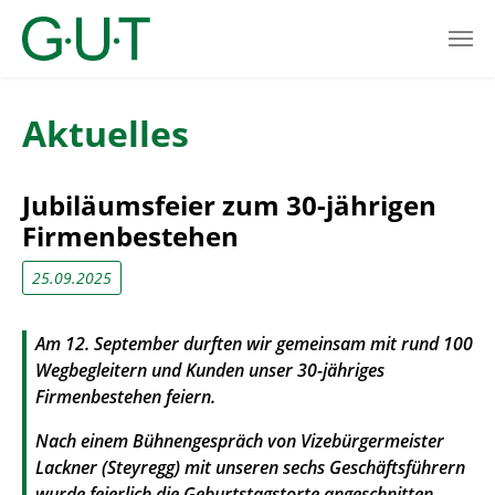
Skip to main content
Aktuelles
Jubiläumsfeier zum 30-jährigen
Firmenbestehen
25.09.2025
Am 12. September durften wir gemeinsam mit rund 100
Wegbegleitern und Kunden unser 30-jähriges
Firmenbestehen feiern.
Nach einem Bühnengespräch von Vizebürgermeister
Lackner (Steyregg) mit unseren sechs Geschäftsführern
wurde feierlich die Geburtstagstorte angeschnitten.