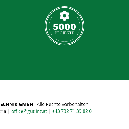
TECHNIK GMBH
- Alle Rechte vorbehalten
tria |
office@
gutlinz.at
|
+43 732 71 39 82 0