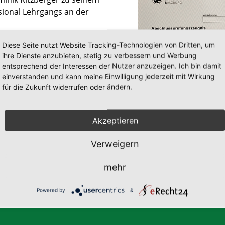
sional Lehrgangs an der
ung im vergangenen Jahr mit
Diese Seite nutzt Website Tracking-Technologien von Dritten, um
demischer Geoinformatiker“!
ihre Dienste anzubieten, stetig zu verbessern und Werbung
spiegeln sich nicht nur im
entsprechend der Interessen der Nutzer anzuzeigen. Ich bin damit
Jahr wurden erste GIS-
einverstanden und kann meine Einwilligung jederzeit mit Wirkung
eingeführt, die nun konsequent
für die Zukunft widerrufen oder ändern.
rientierte Mitarbeiter im Team
Verweigern
mehr
Powered by
&